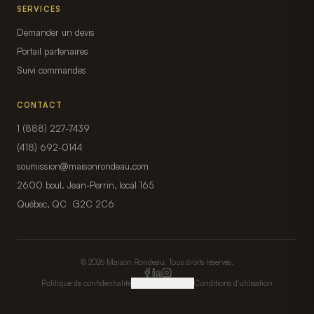
SERVICES
Demander un devis
Portail partenaires
Suivi commandes
CONTACT
1 (888) 227-7439
(418) 692-0144
soumission@maisonrondeau.com
2600 boul. Jean-Perrin, local 165
Québec, QC G2C 2C6
© 2026 Maison Rondeau. Tous droits réservés.
Politique de confidentialité
Gérer mes témoins
Conditions d'utilisation