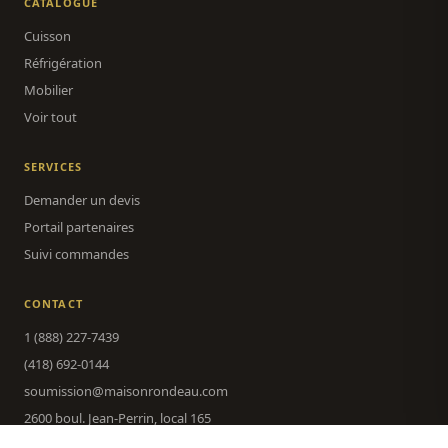
CATALOGUE
Cuisson
Réfrigération
Mobilier
Voir tout
SERVICES
Demander un devis
Portail partenaires
Suivi commandes
CONTACT
1 (888) 227-7439
(418) 692-0144
soumission@maisonrondeau.com
2600 boul. Jean-Perrin, local 165
Québec, QC G2C 2C6