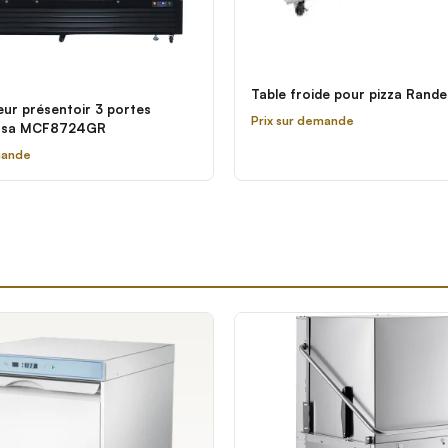
N
Table froide pour pizza Rande
eur présentoir 3 portes
Prix sur demande
tosa MCF8724GR
mande
é