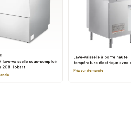
LE
Lave-vaisselle à porte haute
 lave-vaisselle sous-comptoir
température électrique avec 
e 208 Hobart
eau d'appoint Ecoline by Hoba
Prix sur demande
208-240V
mande