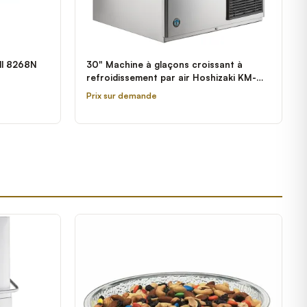
ll 8268N
30" Machine à glaçons croissant à
refroidissement par air Hoshizaki KM-
1340MAJ - 208-230V; 1 Phase; 1275 lb.
Prix sur demande