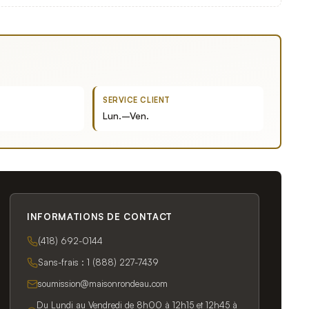
SERVICE CLIENT
Lun.–Ven.
INFORMATIONS DE CONTACT
(418) 692-0144
Sans-frais :
1 (888) 227-7439
soumission@maisonrondeau.com
Du Lundi au Vendredi de 8h00 à 12h15 et 12h45 à