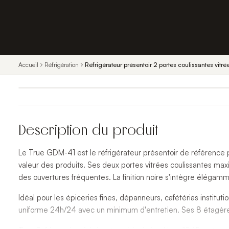
Accueil
Réfrigération
Réfrigérateur présentoir 2 portes coulissantes vit
Description du produit
Le True GDM-41 est le réfrigérateur présentoir de référence 
valeur des produits. Ses deux portes vitrées coulissantes maximi
des ouvertures fréquentes. La finition noire s'intègre éléga
Idéal pour les épiceries fines, dépanneurs, cafétérias institu
uniforme 24h/24 avec un minimum d'entretien. Ses 8 étagères