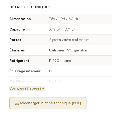
DÉTAILS TECHNIQUES
Alimentation
115V / 1 PH / 60 Hz
Capacité
37,9 pi³ (1 074 L)
Portes
2 portes vitrées coulissantes
Étagères
8 étagères PVC ajustables
Réfrigérant
R-290 (naturel)
Éclairage intérieur
DEL
Certifications
UL, NSF
Voir plus (7 specs)
Télécharger la fiche technique (PDF)