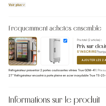
True Refrigeration, fabricant américain fondé en 1945, est rec
Voir plus
énergétique de ses équipements. Le réfrigérant naturel R-290
Fréquemment achetés ensemble
Prix total (
2
articles) :
Prix sur devi
+
S'INSCRIRE
Pourqu
AJOUTER LES 2 
Réfrigérateur présentoir 2 portes coulissantes vitrées True GDM-41
|
Prix s
27" Réfrigérateur encastré à porte pleine en acier inoxydable True TS-23
Informations sur le produit