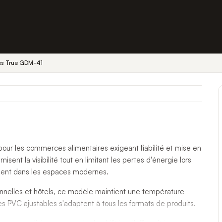
rées True GDM-41
pour les commerces alimentaires exigeant fiabilité et mise en
sent la visibilité tout en limitant les pertes d'énergie lors
mment dans les espaces modernes.
tionnelles et hôtels, ce modèle maintient une température
 PVC ajustables s'adaptent à tous les formats de produits.