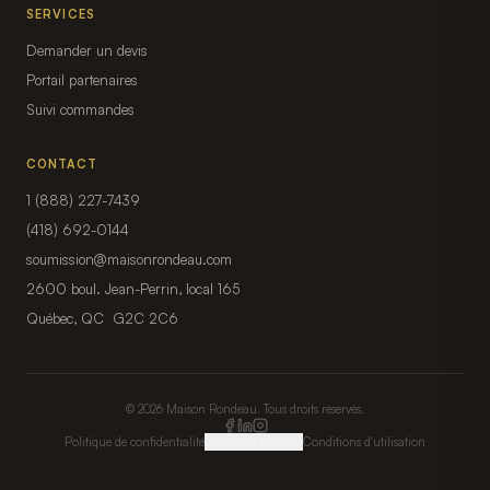
SERVICES
Demander un devis
Portail partenaires
Suivi commandes
CONTACT
1 (888) 227-7439
(418) 692-0144
soumission@maisonrondeau.com
2600 boul. Jean-Perrin, local 165
Québec, QC G2C 2C6
© 2026 Maison Rondeau. Tous droits réservés.
Politique de confidentialité
Gérer mes témoins
Conditions d'utilisation