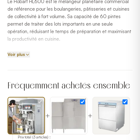
Le Hobart HL600 est le mélangeur planétaire commercial
de référence pour les boulangeries, pâtisseries et cuisines
de collectivité à fort volume. Sa capacité de 60 pintes
permet de traiter des lots importants en une seule
opération, réduisant le temps de préparation et maximisant
la productivité en cuisine.
Compatible avec l'ensemble des accessoires Hobart
Voir plus
standard — fouet, crochet pétrisseur, palette — ce
mélangeur offre une polyvalence maximale pour pétrir,
fouetter et mélanger toutes préparations. Ses 4 vitesses et
son mode remuage s'adaptent à chaque texture et recette.
Fréquemment achetés ensemble
Fabriqué aux États-Unis depuis plus de 100 ans, Hobart est
la marque de confiance des professionnels de la cuisine
pour la durabilité et la performance de ses équipements
+
+
lourds. Certifié NSF et UL Canada.
Prix total (
3
articles) :