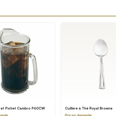
é
 et Pichet Cambro P60CW
Cuillère à Thé Royal Browne
mande
Prix sur demande