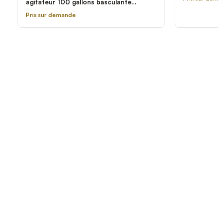
agitateur 100 gallons basculante
Cleveland MKEL-100-T
Prix sur demande