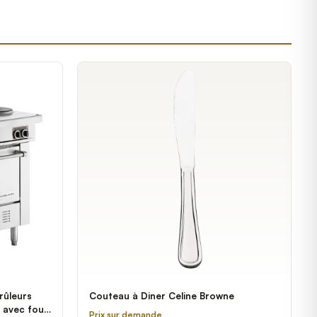
rûleurs
Couteau à Diner Celine Browne
e avec four
Prix sur demande