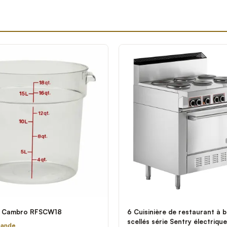
é
t Cambro RFSCW18
6 Cuisinière de restaurant à b
scellés série Sentry électriqu
mande