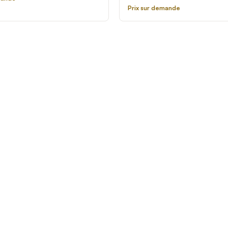
standard Garland SS686 - 20
Prix sur demande
Phase, 19 kW