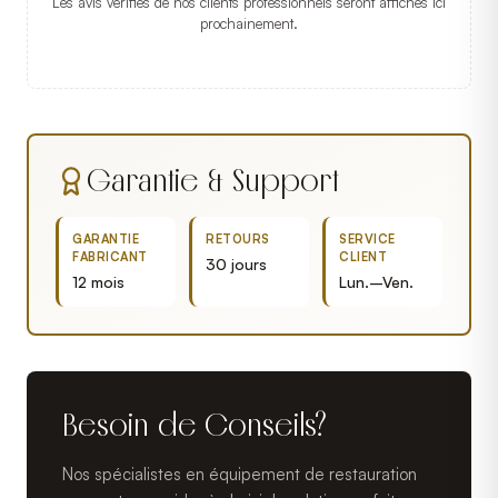
Les avis vérifiés de nos clients professionnels seront affichés ici
prochainement.
Garantie & Support
GARANTIE
RETOURS
SERVICE
FABRICANT
CLIENT
30 jours
12 mois
Lun.–Ven.
Besoin de Conseils?
Nos spécialistes en équipement de restauration