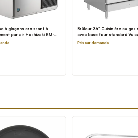
e à glaçons croissant à
Brûleur 36" Cuisinière au gaz 
ement par air Hoshizaki KM-
avec base four standard Vulc
208-230V; 1 Phase; 1275 lb.
6BN - 215,000 BTU
mande
Prix sur demande
é