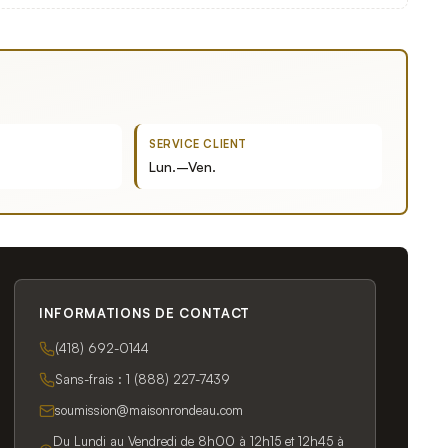
SERVICE CLIENT
Lun.–Ven.
INFORMATIONS DE CONTACT
(418) 692-0144
Sans-frais :
1 (888) 227-7439
soumission@maisonrondeau.com
Du Lundi au Vendredi de 8h00 à 12h15 et 12h45 à