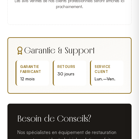
Les avis vérifiés de nos clients professionnels seront affichés ici
prochainement.
Garantie & Support
GARANTIE
RETOURS
SERVICE
FABRICANT
CLIENT
30 jours
12 mois
Lun.–Ven.
Besoin de Conseils?
Nos spécialistes en équipement de restauration