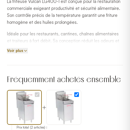
La friteuse Vulcan LG400-1 est conçue pour la restauration
commerciale exigeant productivité et sécurité alimentaire.
Son contrôle précis de la température garantit une friture
homogène et des huiles prolongées.
Idéale pour les restaurants, cantines, chaînes alimentaires
et traiteurs à fort débit. Sa conception réduit les odeurs et
améliore les conditions de travail en cuisine.
Voir plus
Vulcan est reconnu pour la robustesse et la fiabilité de ses
équipements de friture commerciaux.
Fréquemment achetés ensemble
+
Prix total (
2
articles) :