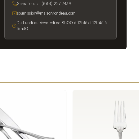
Sans-frais :
1 (888) 227-7439
soumission@maisonrondeau.com
Du Lundi au Vendredi de 8h00 à 12h15 et 12h45 à
16h30