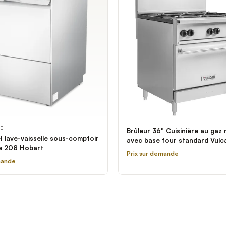
LE
Brûleur 36" Cuisinière au gaz 
 lave-vaisselle sous-comptoir
avec base four standard Vulc
e 208 Hobart
6BN - 215,000 BTU
Prix sur demande
mande