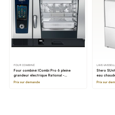
FOUR COMBINÉ
LAVE-VAISSEL
Four combiné ICombi Pro 6 pleine
Stero SUnH
grandeur électrique Rational -
eau chaud
208/240V, 3 Phases
Prix sur demande
Prix sur de