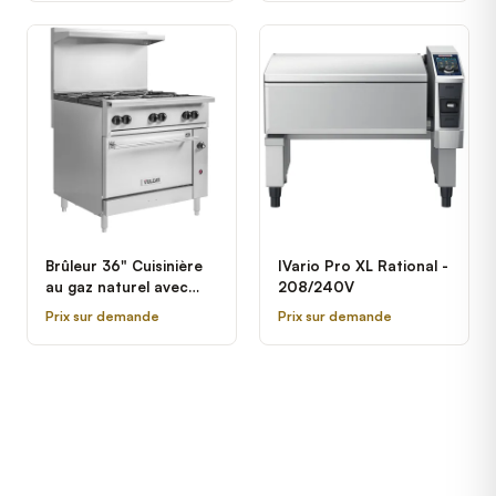
Brûleur 36" Cuisinière
IVario Pro XL Rational -
au gaz naturel avec
208/240V
base four standard
Prix sur demande
Prix sur demande
Vulcan 36S-6BN -
215,000 BTU