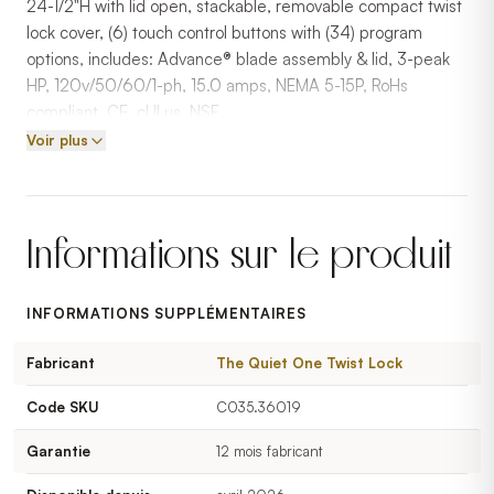
24-1/2"H with lid open, stackable, removable compact twist
lock cover, (6) touch control buttons with (34) program
options, includes: Advance® blade assembly & lid, 3-peak
HP, 120v/50/60/1-ph, 15.0 amps, NEMA 5-15P, RoHs
compliant, CE, cULus, NSF
Voir plus
Informations sur le produit
INFORMATIONS SUPPLÉMENTAIRES
Fabricant
The Quiet One Twist Lock
Code SKU
C035.36019
Garantie
12 mois fabricant