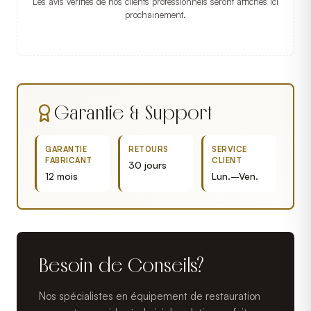
Les avis vérifiés de nos clients professionnels seront affichés ici
prochainement.
Garantie & Support
GARANTIE
RETOURS
SERVICE
FABRICANT
CLIENT
30 jours
12 mois
Lun.–Ven.
Besoin de Conseils?
Nos spécialistes en équipement de restauration