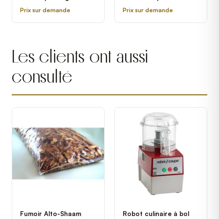
gaz naturel Rational -
grandeur gaz propane
Prix sur demande
Prix sur demande
208/240V, 3 Phases
Rational - 208/240V, 3
Phases
Les clients ont aussi
consulté
Fumoir Alto-Shaam
Robot culinaire à bol