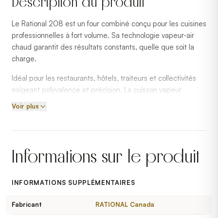
Description du produit
Le Rational 208 est un four combiné conçu pour les cuisines
professionnelles à fort volume. Sa technologie vapeur-air
chaud garantit des résultats constants, quelle que soit la
charge.
Idéal pour les restaurants, hôtels, traiteurs et collectivités
exigeant polyvalence et précision. La cuisson vapeur
préserve la qualité nutritionnelle et réduit les pertes de
Voir plus
poids.
Rational est une référence mondiale en fours combinés,
certifié ENERGY STAR pour une efficacité énergétique
Informations sur le produit
optimale.
INFORMATIONS SUPPLÉMENTAIRES
Fabricant
RATIONAL Canada