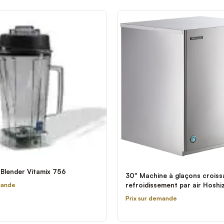
Blender Vitamix 756
30" Machine à glaçons croiss
refroidissement par air Hoshi
mande
901MAJ - 950 lb.
Prix sur demande