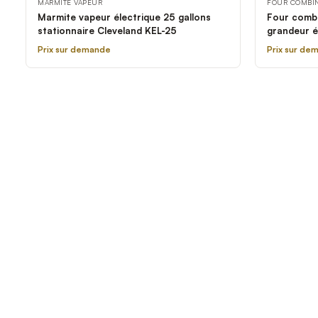
MARMITE VAPEUR
FOUR COMBI
Marmite vapeur électrique 25 gallons
Four combi
stationnaire Cleveland KEL-25
grandeur é
208/240V,
Prix sur demande
Prix sur de