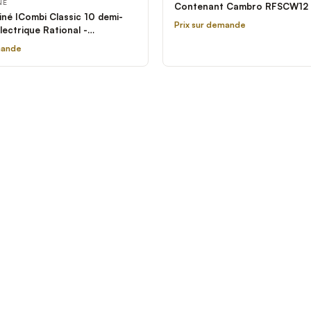
NÉ
Contenant Cambro RFSCW12
né ICombi Classic 10 demi-
Prix sur demande
lectrique Rational -
 3 Phases
mande