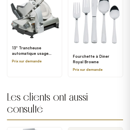
13" Trancheuse
automatique usage
Fourchette à Diner
intensif avec
Prix sur demande
Royal Browne
verrouillages et lame
Prix sur demande
amovible Hobart HS9-1
- 1/2 hp
Les clients ont aussi
consulté