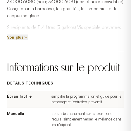
34000.6080 (noir); 34000.6081 (noir et acier inoxydable)
Conçu pour la barbotine, les granités, les smoothies et le
cappucino glacé
2 récipients de 11.4 litres (3 gallons) Vis spéciale brevetée:
diminue le temps pour faire geler le mélange et obtient un
Voir plus
breuvage avec la consistance à chaque fois Conception
sans lubrifiant des robinets et des joints simplifiant
l'installation et le nettoyage Système de réfrigération
contrôlé pour assurer une performance à long terme
Informations sur le produit
Garantie complète 2 ans pièces et 1 an main-d'oeuvre ;
garantie sur le compresseur: 5 ans pièces et 1 an main-
d'oeuvre; garantie sur l'électronique: 3 ans pièces et main-
DÉTAILS TECHNIQUES
d'oeuvre Fabriqué au Canada
Écran tactile
simplifie la programmation et guide pour le
nettoyage et l'entretien préventif
Manuelle
aucun branchement sur la plomberie
requis, simplement verser le mélange dans
les récipients