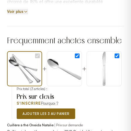
chromé de 18% et offre une excellente durabilité
Voir plus
Fréquemment achetés ensemble
+
+
Prix total (
3
articles) :
Prix sur devis
S'INSCRIRE
Pourquoi ?
AJOUTER LES 3 AU PANIER
Cuillère à thé Oneida Natalie
|
Prix sur demande