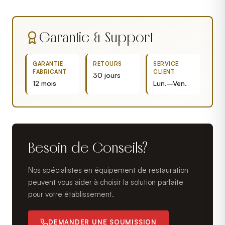
Garantie & Support
GARANTIE
RETOURS
SERVICE
FABRICANT
CLIENT
30 jours
12 mois
Lun.–Ven.
Besoin de Conseils?
Nos spécialistes en équipement de restauration
peuvent vous aider à choisir la solution parfaite
pour votre établissement.
DEMANDER UNE SOUMISSION