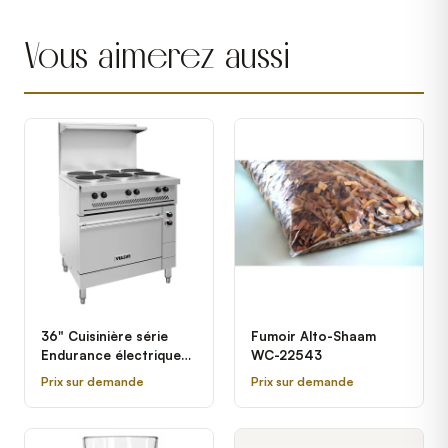
Vous aimerez aussi
36" Cuisinière série
Fumoir Alto-Shaam
Endurance électrique
WC-22543
avec 6 plaques
Prix sur demande
Prix sur demande
françaises et base four
Vulcan EV36S-6FP208
- 208V, 17 kW