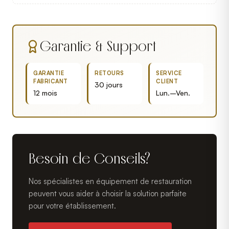
Garantie & Support
GARANTIE
RETOURS
SERVICE
FABRICANT
CLIENT
30 jours
12 mois
Lun.–Ven.
Besoin de Conseils?
Nos spécialistes en équipement de restauration
peuvent vous aider à choisir la solution parfaite
pour votre établissement.