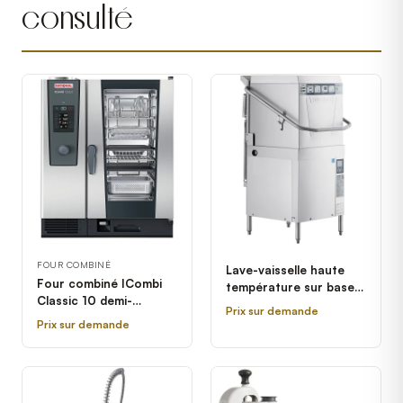
consulté
FOUR COMBINÉ
Lave-vaisselle haute
Four combiné ICombi
température sur base à
Classic 10 demi-
porte électrique avec
Prix sur demande
grandeur électrique
chauffe-eau d'appoint
Prix sur demande
Rational - 208/240V, 3
Hobart AM16-BAS-2 -
Phases
208-240V, 3 Phase