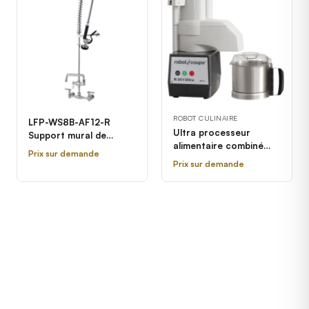
ROBOT CULINAIRE
LFP-WS8B-AF12-R
Ultra processeur
Support mural de
alimentaire combiné
prérinçage de 44 po
Prix sur demande
Robot Coupe R301
avec support mural et
Prix sur demande
robinet supplémentaire
de 12 po Dormont