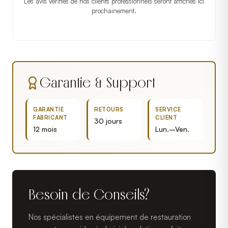
Les avis vérifiés de nos clients professionnels seront affichés ici
prochainement.
Garantie & Support
GARANTIE
RETOURS
SERVICE
FABRICANT
CLIENT
30 jours
12 mois
Lun.–Ven.
Besoin de Conseils?
Nos spécialistes en équipement de restauration