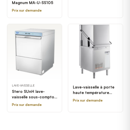
Magnum MA-U-SS105
Prix sur demande
LAVE-VAISSELLE
Lave-vaisselle à porte
Stero SUnH lave-
haute température
vaisselle sous-comptoir
électrique avec
Prix sur demande
eau chaude 208
chauffe-eau d'appoint
Prix sur demande
Hobart
Ecoline by Hobart EDH-
1 - 208-240V