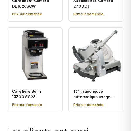
Contenant Cambro
Accessoires Cambro
DB18263CW
2700CT
Prix sur demande
Prix sur demande
Cafetière Bunn
13" Trancheuse
13300.6028
automatique usage
intensif avec
Prix sur demande
Prix sur demande
verrouillages et lame
amovible Hobart HS9-1
- 1/2 hp