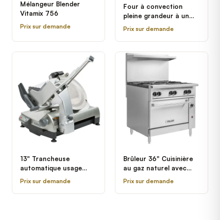
Mélangeur Blender
Four à convection
Vitamix 756
pleine grandeur à un
pont série Summit
Prix sur demande
Prix sur demande
électrique Garland US
Range SUME-100 -
208V, 3 Phase, 10.4 kW
13" Trancheuse
Brûleur 36" Cuisinière
automatique usage
au gaz naturel avec
intensif avec
base four standard
Prix sur demande
Prix sur demande
verrouillages et lame
Vulcan 36S-6BN -
amovible Hobart HS9-1
215,000 BTU
- 1/2 hp