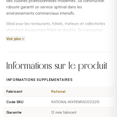
des cuisines professionnelles modernes. Sa construction
robuste garantit un service optimal dans les
environnements commerciaux intensifs.
Idéal pour les restaurants, hôtels, traiteurs et collectivités
cherchant équipement fiable et durable. Sa conception
s'adapte aux contraintes des cuisines à fort débit.
Voir plus
Rational est un fabricant reconnu en équipements de
cuisine professionnelle au Québec et au Canada.
Informations sur le produit
INFORMATIONS SUPPLÉMENTAIRES
Fabricant
Rational
Code SKU
RATIONAL-WX9ENRA0002215
Garantie
12 mois fabricant