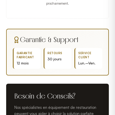
prochainement.
Garantie & Support
GARANTIE
RETOURS
SERVICE
FABRICANT
CLIENT
30 jours
12 mois
Lun.–Ven.
Besoin de Conseils?
Nos spécialistes en équipement de restauration
peuvent vous aider à choisir la solution parfaite