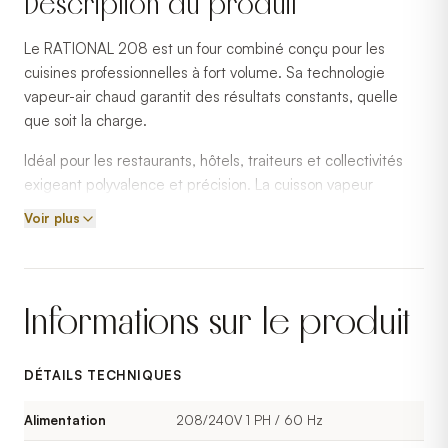
Description du produit
Le RATIONAL 208 est un four combiné conçu pour les
cuisines professionnelles à fort volume. Sa technologie
vapeur-air chaud garantit des résultats constants, quelle
que soit la charge.
Idéal pour les restaurants, hôtels, traiteurs et collectivités
exigeant polyvalence et précision. La cuisson vapeur
préserve la qualité nutritionnelle et réduit les pertes de
Voir plus
poids.
RATIONAL est une référence mondiale en fours combinés,
certifié ENERGY STAR pour une efficacité énergétique
Informations sur le produit
optimale.
DÉTAILS TECHNIQUES
Alimentation
208/240V 1 PH / 60 Hz