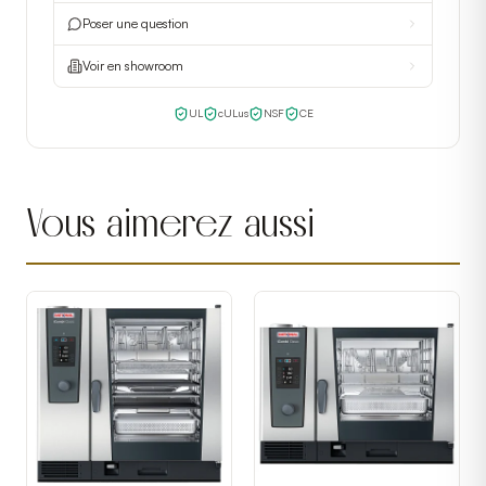
Poser une question
Voir en showroom
UL
cULus
NSF
CE
Vous aimerez aussi