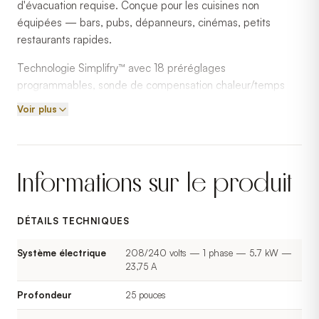
d'évacuation requise. Conçue pour les cuisines non
équipées — bars, pubs, dépanneurs, cinémas, petits
restaurants rapides.
Technologie Simplifry™ avec 18 préréglages
programmables, sonde de compensation chaleur/temps
automatique, mode veille écoénergie et interface
Voir plus
multilingue. Système d'extinction incendie ANSUL® intégré.
Composants intérieurs lavables en machine. Construction
acier inoxydable. Filtre au charbon actif — remplacement
Informations sur le produit
recommandé aux 3 mois.
DÉTAILS TECHNIQUES
Système électrique
208/240 volts — 1 phase — 5.7 kW —
23,75 A
Profondeur
25 pouces