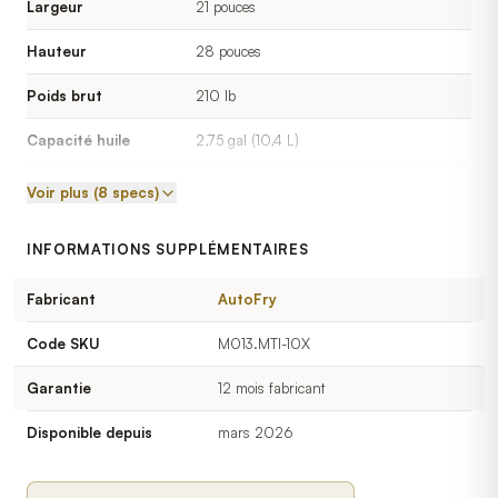
Largeur
21 pouces
Hauteur
28 pouces
Poids brut
210 lb
Capacité huile
2,75 gal (10,4 L)
Débit de production
jusqu'à 4 lb/cycle — 30 à 60 lb de
Voir plus (8 specs)
frites/heure
INFORMATIONS SUPPLÉMENTAIRES
Garantie
1 an main-d'œuvre — 3 ans électronique
— 5 ans châssis
Fabricant
AutoFry
Code SKU
M013.MTI-10X
Garantie
12 mois fabricant
Disponible depuis
mars 2026