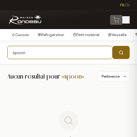
FR
EN
/
Cuisson
Réfrigération
Petit matériel
Vaisselle
Aucun résultat pour
«
spoon
»