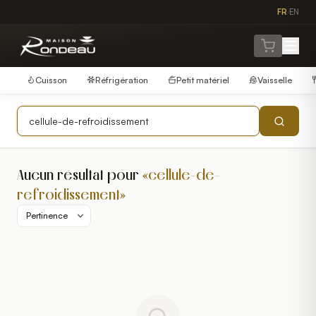
FR
EN
/
Cuisson
Réfrigération
Petit matériel
Vaisselle
Aucun résultat pour
«
cellule-de-
refroidissement
»