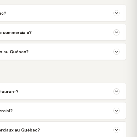
ec?
ne commerciale?
rés au Québec?
staurant?
rcial?
merciaux au Québec?