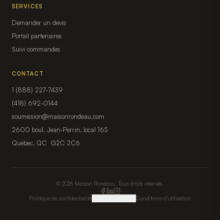
SERVICES
Demander un devis
Portail partenaires
Suivi commandes
CONTACT
1 (888) 227-7439
(418) 692-0144
soumission@maisonrondeau.com
2600 boul. Jean-Perrin, local 165
Québec, QC G2C 2C6
© 2026 Maison Rondeau. Tous droits réservés.
Politique de confidentialité
Gérer mes témoins
Conditions d'utilisation