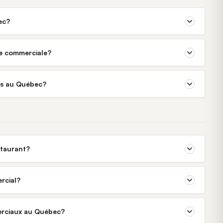
ec?
ne commerciale?
rés au Québec?
staurant?
rcial?
merciaux au Québec?