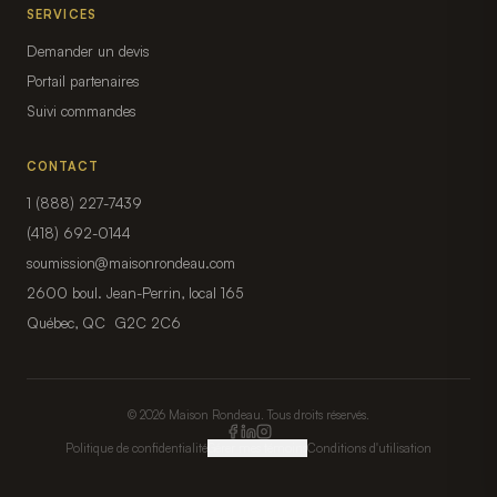
SERVICES
Demander un devis
Portail partenaires
Suivi commandes
CONTACT
1 (888) 227-7439
(418) 692-0144
soumission@maisonrondeau.com
2600 boul. Jean-Perrin, local 165
Québec, QC G2C 2C6
© 2026 Maison Rondeau. Tous droits réservés.
Politique de confidentialité
Gérer mes témoins
Conditions d'utilisation