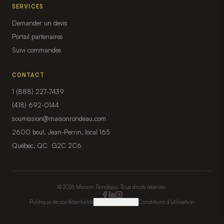
SERVICES
Demander un devis
Portail partenaires
Suivi commandes
CONTACT
1 (888) 227-7439
(418) 692-0144
soumission@maisonrondeau.com
2600 boul. Jean-Perrin, local 165
Québec, QC G2C 2C6
© 2026 Maison Rondeau. Tous droits réservés.
Politique de confidentialité
Gérer mes témoins
Conditions d'utilisation