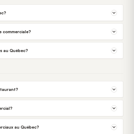
ec?
ne commerciale?
rés au Québec?
staurant?
rcial?
merciaux au Québec?