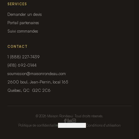
SERVICES
Demander un devis
Portail partenaires
Suivi commandes
CONTACT
1 (888) 227-7439
(418) 692-0144
soumission@maisonrondeau.com
2600 boul. Jean-Perrin, local 165
Québec, QC G2C 2C6
© 2026 Maison Rondeau. Tous droits réservés.
Politique de confidentialité
Gérer mes témoins
Conditions d'utilisation