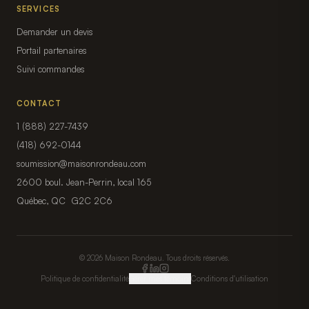
SERVICES
Demander un devis
Portail partenaires
Suivi commandes
CONTACT
1 (888) 227-7439
(418) 692-0144
soumission@maisonrondeau.com
2600 boul. Jean-Perrin, local 165
Québec, QC G2C 2C6
© 2026 Maison Rondeau. Tous droits réservés.
Politique de confidentialité
Gérer mes témoins
Conditions d'utilisation