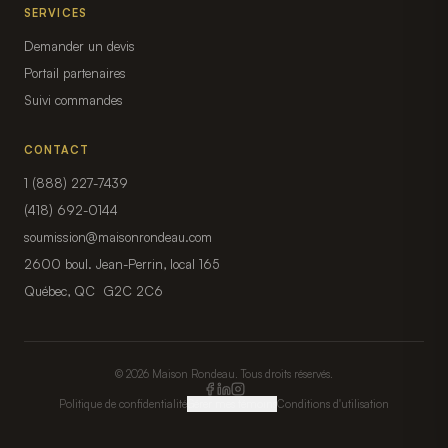
SERVICES
Demander un devis
Portail partenaires
Suivi commandes
CONTACT
1 (888) 227-7439
(418) 692-0144
soumission@maisonrondeau.com
2600 boul. Jean-Perrin, local 165
Québec, QC G2C 2C6
© 2026 Maison Rondeau. Tous droits réservés.
Politique de confidentialité
Gérer mes témoins
Conditions d'utilisation