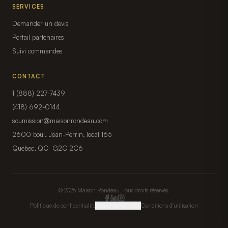
SERVICES
Demander un devis
Portail partenaires
Suivi commandes
CONTACT
1 (888) 227-7439
(418) 692-0144
soumission@maisonrondeau.com
2600 boul. Jean-Perrin, local 165
Québec, QC G2C 2C6
© 2026 Maison Rondeau. Tous droits réservés.
Politique de confidentialité
Gérer mes témoins
Conditions d'utilisation