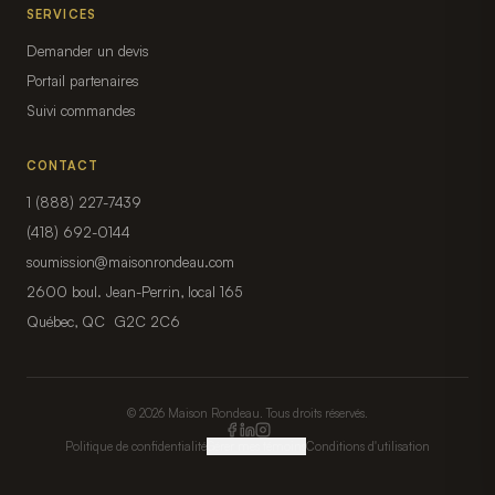
SERVICES
Demander un devis
Portail partenaires
Suivi commandes
CONTACT
1 (888) 227-7439
(418) 692-0144
soumission@maisonrondeau.com
2600 boul. Jean-Perrin, local 165
Québec, QC G2C 2C6
© 2026 Maison Rondeau. Tous droits réservés.
Politique de confidentialité
Gérer mes témoins
Conditions d'utilisation