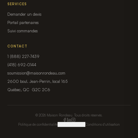
SERVICES
Demander un devis
Portail partenaires
Suivi commandes
CONTACT
1 (888) 227-7439
(418) 692-0144
soumission@maisonrondeau.com
2600 boul. Jean-Perrin, local 165
Québec, QC G2C 2C6
© 2026 Maison Rondeau. Tous droits réservés.
Politique de confidentialité
Gérer mes témoins
Conditions d'utilisation