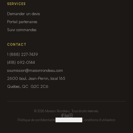
SERVICES
Demander un devis
Portail partenaires
Suivi commandes
CONTACT
1 (888) 227-7439
(418) 692-0144
soumission@maisonrondeau.com
2600 boul. Jean-Perrin, local 165
Québec, QC G2C 2C6
© 2026 Maison Rondeau. Tous droits réservés.
Politique de confidentialité
Gérer mes témoins
Conditions d'utilisation