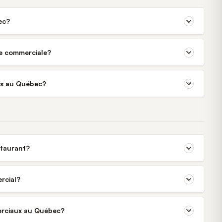
ec?
ne commerciale?
rés au Québec?
staurant?
rcial?
merciaux au Québec?