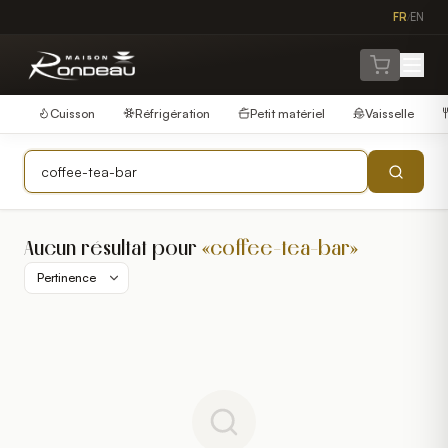
FR
EN
/
Cuisson
Réfrigération
Petit matériel
Vaisselle
Aucun résultat pour
«
coffee-tea-bar
»