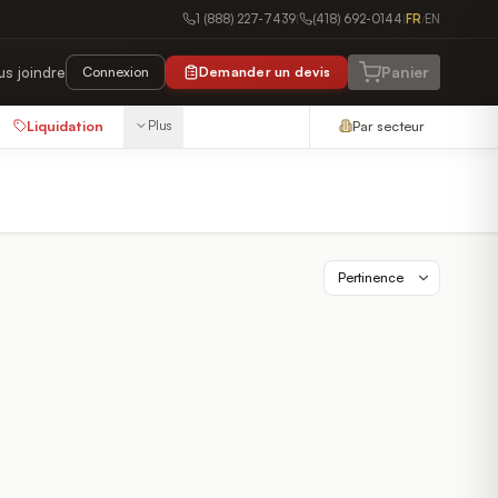
1 (888) 227-7439
(418) 692-0144
FR
EN
|
|
/
Panier
us joindre
Connexion
Demander un devis
Liquidation
Plus
Par secteur