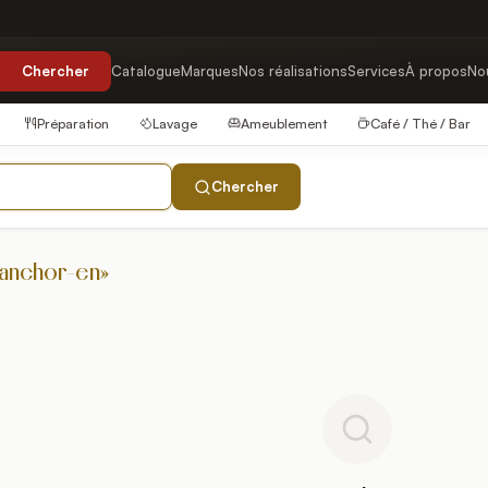
Chercher
Catalogue
Marques
Nos réalisations
Services
À propos
No
Préparation
Lavage
Ameublement
Café / Thé / Bar
Chercher
anchor-en
»