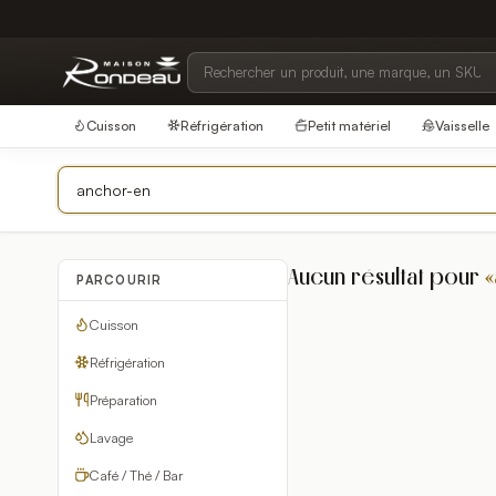
Cuisson
Réfrigération
Petit matériel
Vaisselle
Aucun résultat pour
«
PARCOURIR
Cuisson
Réfrigération
Préparation
Lavage
Café / Thé / Bar