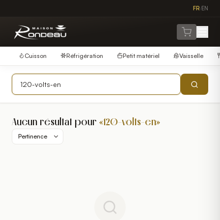
FR
EN
/
Cuisson
Réfrigération
Petit matériel
Vaisselle
Aucun résultat pour
«
120-volts-en
»