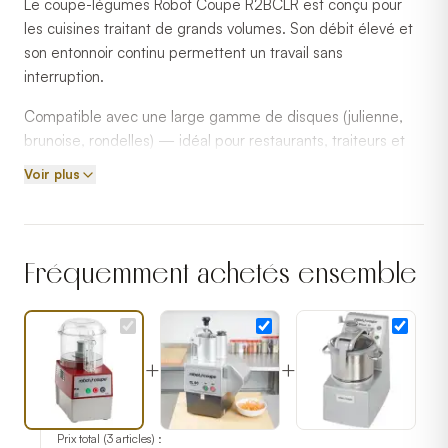
Le coupe-légumes Robot Coupe R2BCLR est conçu pour
les cuisines traitant de grands volumes. Son débit élevé et
son entonnoir continu permettent un travail sans
interruption.
Compatible avec une large gamme de disques (julienne,
brunoise, rondelles) — idéal pour restaurants, traiteurs et
collectivités.
Voir plus
Robot Coupe est la référence mondiale des équipements
de préparation culinaire professionnelle.
Fréquemment achetés ensemble
+
+
Prix total (
3
articles) :