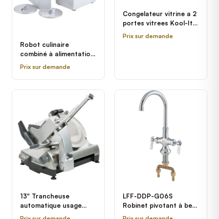
Congelateur vitrine a 2
portes vitrees Kool-It
KGF-48
Prix sur demande
Robot culinaire
combiné à alimentation
continue, bol
Prix sur demande
transparent, 2 disques,
avec Robot Coupe
R2NCLR - 1 hp
13" Trancheuse
LFF-DDP-G06S
automatique usage
Robinet pivotant à bec
intensif avec
de cygne 6po avec
Prix sur demande
Prix sur demande