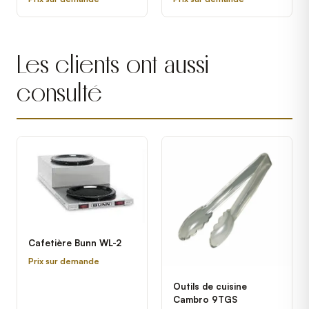
verrouillages et lame
deux poignées
amovible Hobart HS9-1
Dormont
- 1/2 hp
Les clients ont aussi
consulté
Cafetière Bunn WL-2
Prix sur demande
Outils de cuisine
Cambro 9TGS