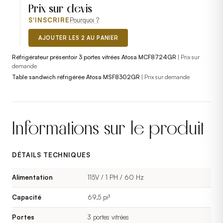
Prix sur devis
S'INSCRIRE
Pourquoi ?
AJOUTER LES 2 AU PANIER
Réfrigérateur présentoir 3 portes vitrées Atosa MCF8724GR
|
Prix sur
demande
Table sandwich réfrigérée Atosa MSF8302GR
|
Prix sur demande
Informations sur le produit
DÉTAILS TECHNIQUES
Alimentation
115V / 1 PH / 60 Hz
Capacité
69,5 pi³
Portes
3 portes vitrées