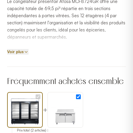
Le congélateur présentoir Atosa MCF8724GR offre une
capacité totale de 69,5 pi³ répartie en trois sections
indépendantes à portes vitrées. Ses 12 étagères (4 par
section) maximisent l'organisation et la visibilité des produits
congelés pour les clients, idéal pour les épiceries,
dépanneurs et supermarchés.
Conçu pour les environnements commerciaux à ouvertures
Voir plus
fréquentes, ce modèle maintient une température de
congélation stable et uniforme grâce à son système de
refroidissement haute performance. Son compresseur à
haut rendement bénéficie d'une garantie de 5 ans,
Fréquemment achetés ensemble
réduisant les risques de pannes coûteuses.
Atosa offre un excellent rapport qualité-prix pour les
équipements de réfrigération et congélation commerciale,
+
avec une finition extérieure en acier noir et un intérieur
entièrement en acier inoxydable facile d'entretien.
Prix total (
2
articles) :