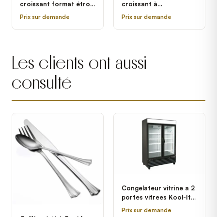
croissant format étroit
croissant à
à refroidissement par
refroidissement par air
Prix sur demande
Prix sur demande
air Hoshizaki KM-
Hoshizaki KM-901MAJ
520MAJ - 556 lb.
- 950 lb.
Les clients ont aussi
consulté
Congelateur vitrine a 2
portes vitrees Kool-It
KGF-48
Prix sur demande