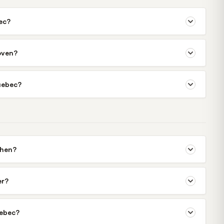
ec?
oven?
uebec?
chen?
er?
uebec?