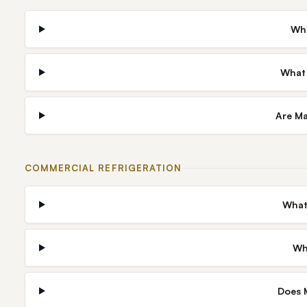
Whi
What 
Are Ma
COMMERCIAL REFRIGERATION
What
Wh
Does M