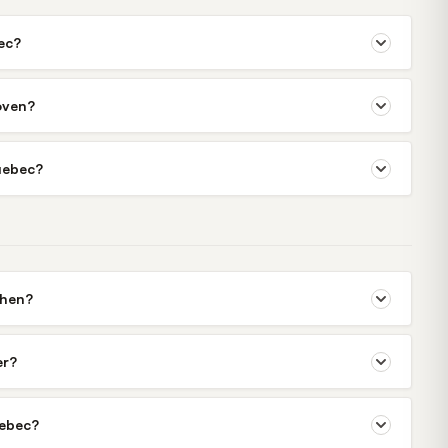
ec?
oven?
uebec?
chen?
er?
uebec?