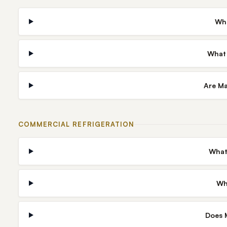
Whi
What 
Are Ma
COMMERCIAL REFRIGERATION
What
Wh
Does M