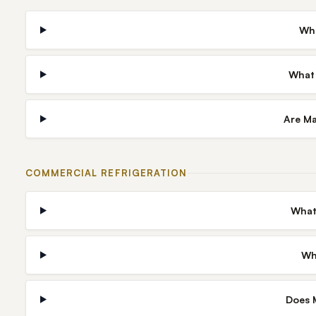
Whi
What 
Are Ma
COMMERCIAL REFRIGERATION
What
Wh
Does M