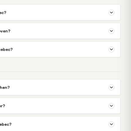
ec?
oven?
uebec?
chen?
er?
uebec?